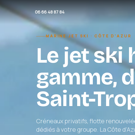
Aller au contenu
06 66 48 87 84
MARINE JET SKI · CÔTE D'AZUR
Le jet ski
gamme, de
Saint-Tro
Créneaux privatifs, flotte renouve
dédiés à votre groupe. La Côte d'Azur